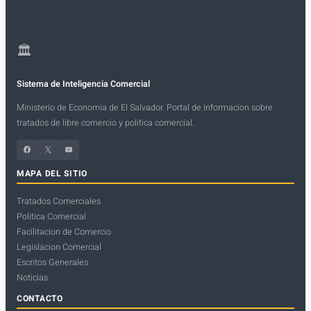
🏛
Sistema de Inteligencia Comercial
Ministerio de Economia de El Salvador. Portal de informacion sobre
tratados de libre comercio y politica comercial.
Facebook
X
YouTube
MAPA DEL SITIO
Tratados Comerciales
Politica Comercial
Facilitacion de Comercio
Legislacion Comercial
Escritos Generales
Noticias
CONTACTO