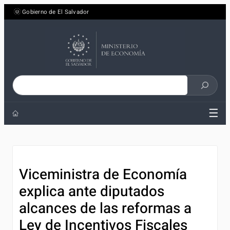
Saltar
Gobierno de El Salvador
al
contenido
Buscar
en
☰
el
sitio
Viceministra de Economía
explica ante diputados
alcances de las reformas a
Ley de Incentivos Fiscales