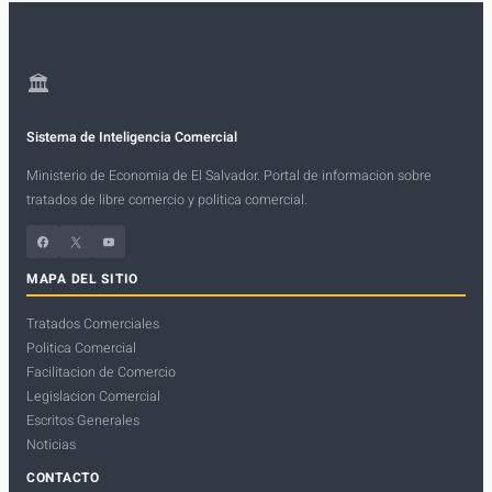
🏛
Sistema de Inteligencia Comercial
Ministerio de Economia de El Salvador. Portal de informacion sobre
tratados de libre comercio y politica comercial.
Facebook
X
YouTube
MAPA DEL SITIO
Tratados Comerciales
Politica Comercial
Facilitacion de Comercio
Legislacion Comercial
Escritos Generales
Noticias
CONTACTO