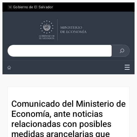
Saltar
Gobierno de El Salvador
al
contenido
Buscar
en
☰
el
sitio
Comunicado del Ministerio de
Economía, ante noticias
relacionadas con posibles
medidas arancelarias que