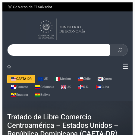
Saltar
Gobierno de El Salvador
al
contenido
Buscar
en
☰
el
sitio
CAFTA-DR
UE
Mexico
Chile
Corea
Panama
Colombia
UK
R.D.
Cuba
Ecuador
Bolivia
Tratado de Libre Comercio
Centroamérica – Estados Unidos –
República Dominicana (CAFTA-DR)