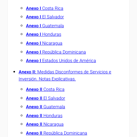
Anexo I
Costa Rica
Anexo I
El Salvador
Anexo I
Guatemala
Anexo I
Honduras
Anexo I
Nicaragua
Anexo I
República Dominicana
Anexo I
Estados Unidos de América
Anexo II:
Medidas Disconformes de Servicios e
Inversión. Notas Explicativas.
Anexo II
Costa Rica
Anexo II
El Salvador
Anexo II
Guatemala
Anexo II
Honduras
Anexo II
Nicaragua
Anexo II
R
epública Dominicana