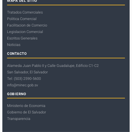
MAPA DEL SITIO
Tratados Comerciales
Politica Comercial
Facilitacion de Comercio
Legislacion Comercial
Escritos Generales
Noticias
CONTACTO
Alameda Juan Pablo II y Calle Guadalupe, Edificio C1-C2
San Salvador, El Salvador
Tel: (503) 2590-5600
info@minec.gob.sv
GOBIERNO
Ministerio de Economia
Gobierno de El Salvador
Transparencia