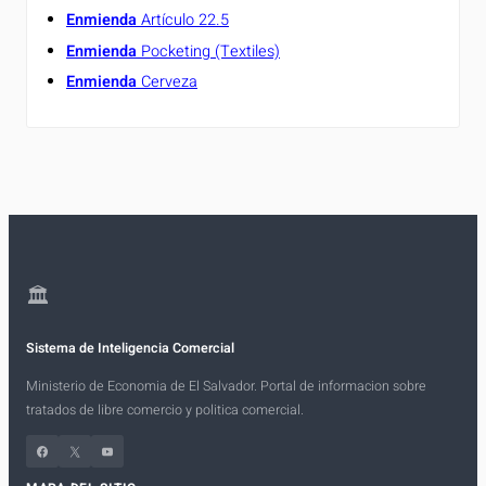
Enmienda
Artículo 22.5
Enmienda
Pocketing (Textiles)
Enmienda
Cerveza
🏛
Sistema de Inteligencia Comercial
Ministerio de Economia de El Salvador. Portal de informacion sobre
tratados de libre comercio y politica comercial.
Facebook
X
YouTube