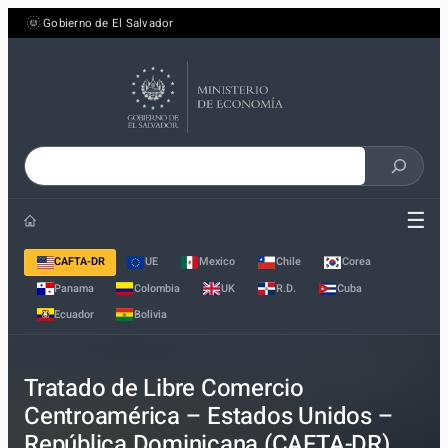
Saltar
Gobierno de El Salvador
al
contenido
Buscar
en
☰
el
sitio
CAFTA-DR
UE
Mexico
Chile
Corea
Panama
Colombia
UK
R.D.
Cuba
Ecuador
Bolivia
Tratado de Libre Comercio
Centroamérica – Estados Unidos –
República Dominicana (CAFTA-DR)