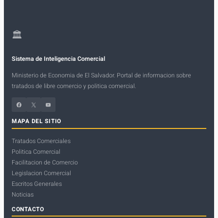
🏛
Sistema de Inteligencia Comercial
Ministerio de Economia de El Salvador. Portal de informacion sobre
tratados de libre comercio y politica comercial.
Facebook
X
YouTube
MAPA DEL SITIO
Tratados Comerciales
Politica Comercial
Facilitacion de Comercio
Legislacion Comercial
Escritos Generales
Noticias
CONTACTO