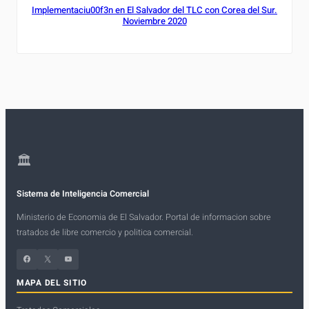
Implementaciu00f3n en El Salvador del TLC con Corea del Sur.
Noviembre 2020
🏛
Sistema de Inteligencia Comercial
Ministerio de Economia de El Salvador. Portal de informacion sobre
tratados de libre comercio y politica comercial.
Facebook
X
YouTube
MAPA DEL SITIO