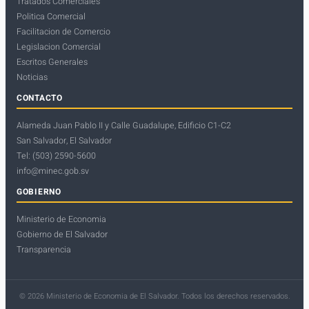
Tratados Comerciales
Politica Comercial
Facilitacion de Comercio
Legislacion Comercial
Escritos Generales
Noticias
CONTACTO
Alameda Juan Pablo II y Calle Guadalupe, Edificio C1-C2
San Salvador, El Salvador
Tel: (503) 2590-5600
info@minec.gob.sv
GOBIERNO
Ministerio de Economia
Gobierno de El Salvador
Transparencia
© 2026 Ministerio de Economia de El Salvador. Todos los derechos reservados.