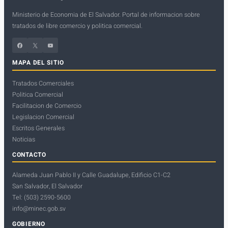
Ministerio de Economia de El Salvador. Portal de informacion sobre
tratados de libre comercio y politica comercial.
Facebook
X
YouTube
MAPA DEL SITIO
Tratados Comerciales
Politica Comercial
Facilitacion de Comercio
Legislacion Comercial
Escritos Generales
Noticias
CONTACTO
Alameda Juan Pablo II y Calle Guadalupe, Edificio C1-C2
San Salvador, El Salvador
Tel: (503) 2590-5600
info@minec.gob.sv
GOBIERNO