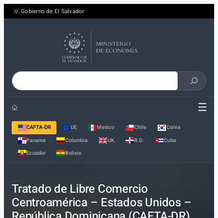
Saltar
Gobierno de El Salvador
al
contenido
Buscar
en
☰
el
sitio
CAFTA-DR
UE
Mexico
Chile
Corea
Panama
Colombia
UK
R.D.
Cuba
Ecuador
Bolivia
Tratado de Libre Comercio
Centroamérica – Estados Unidos –
República Dominicana (CAFTA-DR)