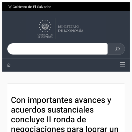
Saltar
Gobierno de El Salvador
al
contenido
Buscar
en
☰
el
sitio
Con importantes avances y
acuerdos sustanciales
concluye II ronda de
negociaciones para lograr un