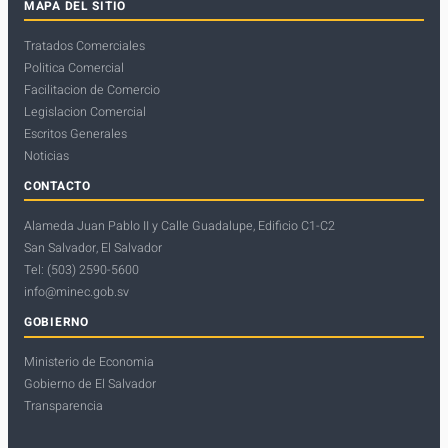
MAPA DEL SITIO
Tratados Comerciales
Politica Comercial
Facilitacion de Comercio
Legislacion Comercial
Escritos Generales
Noticias
CONTACTO
Alameda Juan Pablo II y Calle Guadalupe, Edificio C1-C2
San Salvador, El Salvador
Tel: (503) 2590-5600
info@minec.gob.sv
GOBIERNO
Ministerio de Economia
Gobierno de El Salvador
Transparencia