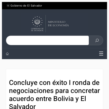
Saltar
Gobierno de El Salvador
al
contenido
Buscar
en
☰
el
sitio
Concluye con éxito I ronda de
negociaciones para concretar
acuerdo entre Bolivia y El
Salvador