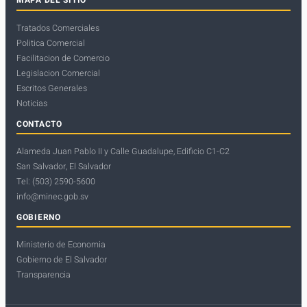
MAPA DEL SITIO
Tratados Comerciales
Politica Comercial
Facilitacion de Comercio
Legislacion Comercial
Escritos Generales
Noticias
CONTACTO
Alameda Juan Pablo II y Calle Guadalupe, Edificio C1-C2
San Salvador, El Salvador
Tel: (503) 2590-5600
info@minec.gob.sv
GOBIERNO
Ministerio de Economia
Gobierno de El Salvador
Transparencia