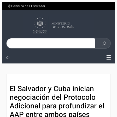
Saltar
Gobierno de El Salvador
al
contenido
Buscar
en
☰
el
sitio
El Salvador y Cuba inician
negociación del Protocolo
Adicional para profundizar el
AAP entre ambos países