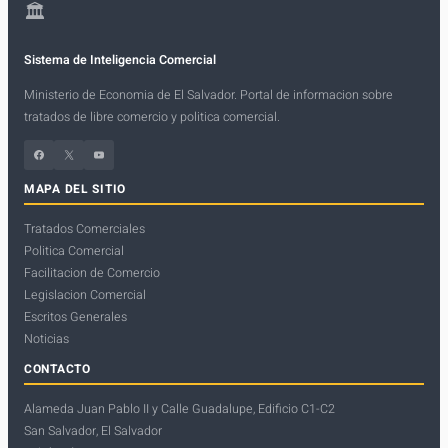
🏛
Sistema de Inteligencia Comercial
Ministerio de Economia de El Salvador. Portal de informacion sobre
tratados de libre comercio y politica comercial.
Facebook
X
YouTube
MAPA DEL SITIO
Tratados Comerciales
Politica Comercial
Facilitacion de Comercio
Legislacion Comercial
Escritos Generales
Noticias
CONTACTO
Alameda Juan Pablo II y Calle Guadalupe, Edificio C1-C2
San Salvador, El Salvador