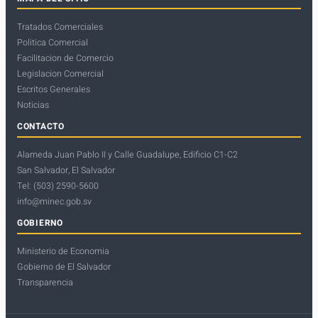
Tratados Comerciales
Politica Comercial
Facilitacion de Comercio
Legislacion Comercial
Escritos Generales
Noticias
CONTACTO
Alameda Juan Pablo II y Calle Guadalupe, Edificio C1-C2
San Salvador, El Salvador
Tel: (503) 2590-5600
info@minec.gob.sv
GOBIERNO
Ministerio de Economia
Gobierno de El Salvador
Transparencia