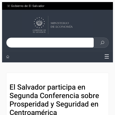
Saltar
Gobierno de El Salvador
al
contenido
Buscar
en
☰
el
sitio
El Salvador participa en
Segunda Conferencia sobre
Prosperidad y Seguridad en
Centroamérica