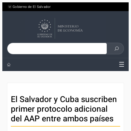
Saltar
Gobierno de El Salvador
al
contenido
Buscar
en
☰
el
sitio
El Salvador y Cuba suscriben
primer protocolo adicional
del AAP entre ambos países