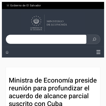
Saltar
Gobierno de El Salvador
al
contenido
Buscar
en
☰
el
sitio
Ministra de Economía preside
reunión para profundizar el
acuerdo de alcance parcial
suscrito con Cuba