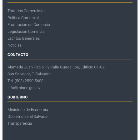
Tratados Comerciales
Politica Comercial
Facilitacion de Comercio
Legislacion Comercial
Escritos Generales
Noticias
CONTACTO
Alameda Juan Pablo II y Calle Guadalupe, Edificio C1-C2
San Salvador, El Salvador
Tel: (503) 2590-5600
info@minec.gob.sv
GOBIERNO
Ministerio de Economia
Gobierno de El Salvador
Transparencia