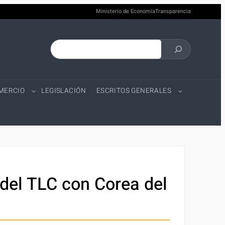
Ministerio de Economía
Transparencia
Buscar
en
el
OMERCIO
LEGISLACIÓN
ESCRITOS GENERALES
sitio
del TLC con Corea del