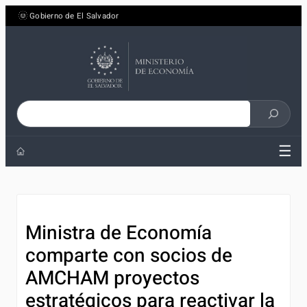
Saltar
Gobierno de El Salvador
al
contenido
Buscar
en
☰
el
sitio
Ministra de Economía
comparte con socios de
AMCHAM proyectos
estratégicos para reactivar la