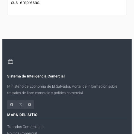
sus empresas.
🏛
Sistema de Inteligencia Comercial
Ministerio de Economia de El Salvador. Portal de informacion sobre
tratados de libre comercio y politica comercial.
Facebook
X
YouTube
MAPA DEL SITIO
Tratados Comerciales
Politica Comercial