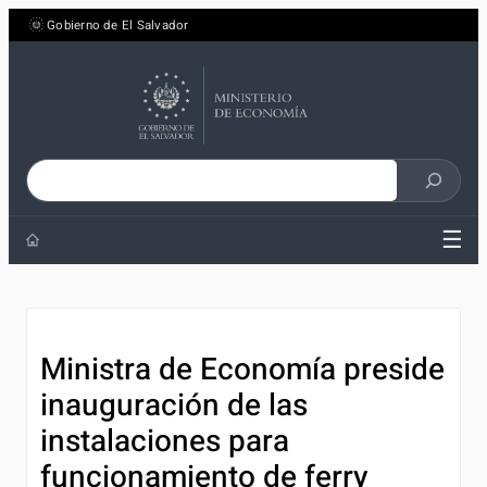
Saltar
Gobierno de El Salvador
al
contenido
Buscar
en
☰
el
sitio
Ministra de Economía preside
inauguración de las
instalaciones para
funcionamiento de ferry