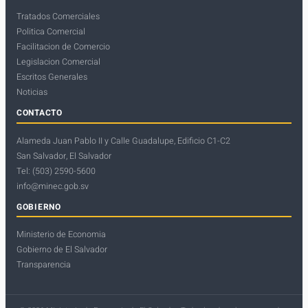
Tratados Comerciales
Politica Comercial
Facilitacion de Comercio
Legislacion Comercial
Escritos Generales
Noticias
CONTACTO
Alameda Juan Pablo II y Calle Guadalupe, Edificio C1-C2
San Salvador, El Salvador
Tel: (503) 2590-5600
info@minec.gob.sv
GOBIERNO
Ministerio de Economia
Gobierno de El Salvador
Transparencia