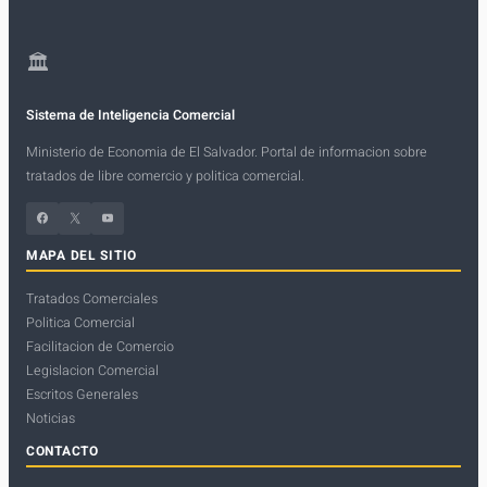
🏛
Sistema de Inteligencia Comercial
Ministerio de Economia de El Salvador. Portal de informacion sobre
tratados de libre comercio y politica comercial.
Facebook
X
YouTube
MAPA DEL SITIO
Tratados Comerciales
Politica Comercial
Facilitacion de Comercio
Legislacion Comercial
Escritos Generales
Noticias
CONTACTO