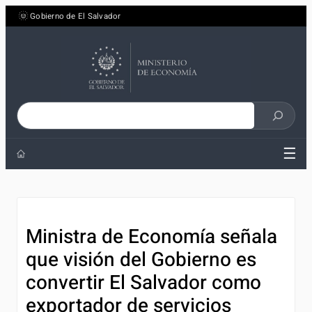
Saltar
Gobierno de El Salvador
al
contenido
Buscar
en
☰
el
sitio
Ministra de Economía señala
que visión del Gobierno es
convertir El Salvador como
exportador de servicios