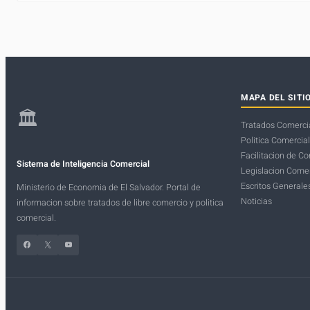
MAPA DEL SITI
🏛
Tratados Comerci
Politica Comercial
Facilitacion de C
Sistema de Inteligencia Comercial
Legislacion Comer
Escritos Generale
Ministerio de Economia de El Salvador. Portal de
Noticias
informacion sobre tratados de libre comercio y politica
comercial.
Facebook
X
YouTube