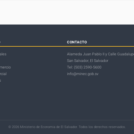
O
CONTACTO
ales
Alameda Juan Pablo II y Calle Guadalupe
San Salvador, El Salvador
omercio
Tel: (503) 2590-5600
cial
info@minec.gob.sv
s
© 2026 Ministerio de Economia de El Salvador. Todos los derechos reservados.