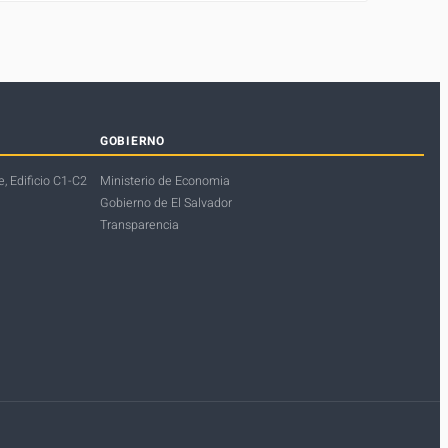
GOBIERNO
, Edificio C1-C2
Ministerio de Economia
Gobierno de El Salvador
Transparencia