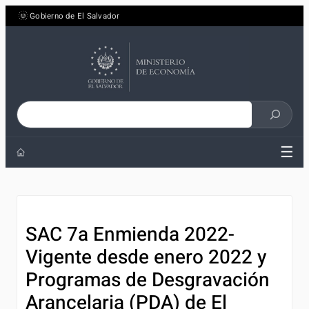
Saltar
Gobierno de El Salvador
al
contenido
Buscar
en
☰
el
sitio
SAC 7a Enmienda 2022-
Vigente desde enero 2022 y
Programas de Desgravación
Arancelaria (PDA) de El