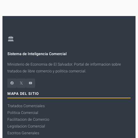
🏛
Sistema de Inteligencia Comercial
Ministerio de Economia de El Salvador. Portal de informacion sobre
tratados de libre comercio y politica comercial.
Facebook
X
YouTube
MAPA DEL SITIO
Tratados Comerciales
Politica Comercial
Facilitacion de Comercio
Legislacion Comercial
Escritos Generales