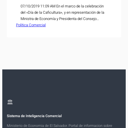
07/10/2019 11:09 AM En el marco de la celebración
del «Día de la Caficultura», y en representación de la
Ministra de Economía y Presidenta del Consejo
Política Comercial
Nacional de Calidad (CNC), María Luisa Hayem, el
Viceministro de Economía, Miguel Ángel Corleto, hizo
entrega de la Norma Técnica Salvadoreña sobre
metodología para realizar catación de café tostado…
🏛
Sistema de Inteligencia Comercial
Ministerio de Economia de El Salvador. Portal de informacion sobre