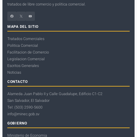
tratados de libre comercio y politica comercial.
Facebook
X
YouTube
MAPA DEL SITIO
Tratados Comerciales
Politica Comercial
Facilitacion de Comercio
Legislacion Comercial
Escritos Generales
Noticias
CONTACTO
Alameda Juan Pablo II y Calle Guadalupe, Edificio C1-C2
San Salvador, El Salvador
Tel: (503) 2590-5600
info@minec.gob.sv
GOBIERNO
Ministerio de Economia