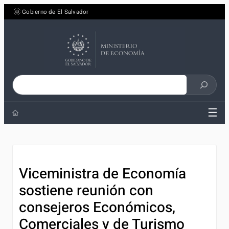
Saltar
Gobierno de El Salvador
al
contenido
Buscar
en
☰
el
sitio
Viceministra de Economía
sostiene reunión con
consejeros Económicos,
Comerciales y de Turismo