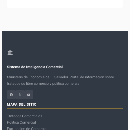
🏛
Sistema de Inteligencia Comercial
Ministerio de Economia de El Salvador. Portal de informacion sobre
tratados de libre comercio y politica comercial.
Facebook
X
YouTube
MAPA DEL SITIO
Tratados Comerciales
Politica Comercial
Facilitacion de Comercio