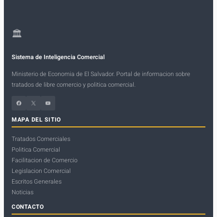
🏛
Sistema de Inteligencia Comercial
Ministerio de Economia de El Salvador. Portal de informacion sobre
tratados de libre comercio y politica comercial.
Facebook
X
YouTube
MAPA DEL SITIO
Tratados Comerciales
Politica Comercial
Facilitacion de Comercio
Legislacion Comercial
Escritos Generales
Noticias
CONTACTO