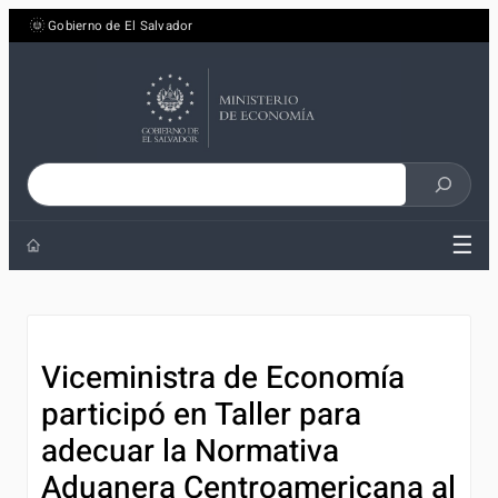
Saltar
Gobierno de El Salvador
al
contenido
Buscar
en
☰
el
sitio
Viceministra de Economía
participó en Taller para
adecuar la Normativa
Aduanera Centroamericana al