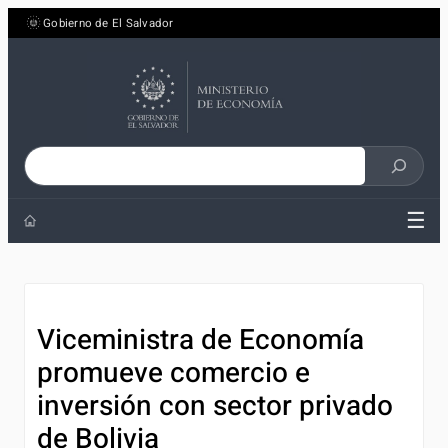
Saltar
Gobierno de El Salvador
al
contenido
Buscar
en
☰
el
sitio
Viceministra de Economía
promueve comercio e
inversión con sector privado
de Bolivia