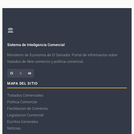
🏛
Sistema de Inteligencia Comercial
Ministerio de Economia de El Salvador. Portal de informacion sobre
tratados de libre comercio y politica comercial.
Facebook
X
YouTube
MAPA DEL SITIO
Tratados Comerciales
Politica Comercial
Facilitacion de Comercio
Legislacion Comercial
Escritos Generales
Noticias