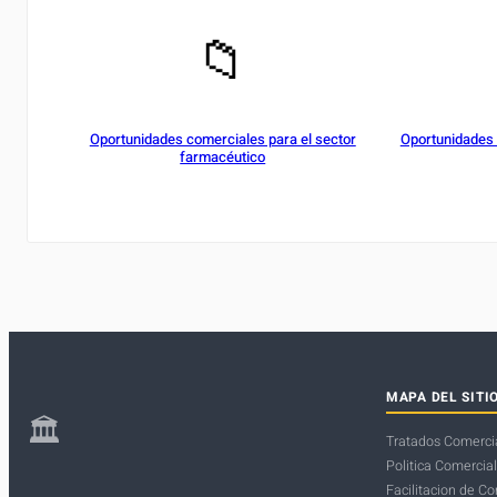
📁
Oportunidades comerciales para el sector
Oportunidades c
farmacéutico
MAPA DEL SITI
🏛
Tratados Comerci
Politica Comercial
Facilitacion de C