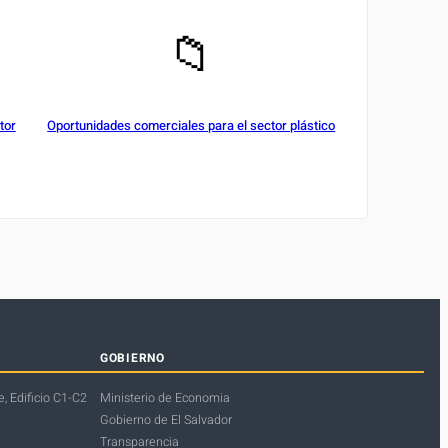
📁
tor
Oportunidades comerciales para el sector plástico
GOBIERNO
, Edificio C1-C2
Ministerio de Economia
Gobierno de El Salvador
Transparencia