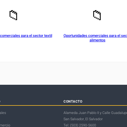
📁
📁
omerciales para el sector textil
Oportunidades comerciales para el sec
alimentos
O
CONTACTO
ales
Alameda Juan Pablo II y Calle Guadalupe
San Salvador, El Salvador
omercio
Tel: (503) 2590-5600