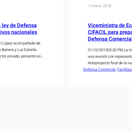
·
3 enero, 2018
 ley de Defensa
Viceministra de E
tivos nacionales
CIFACIL para prep
Defensa Comercia
món López acompañado de
 Barrera y Luz Estrella
01/10/201503:30 PM La Vic
tor privado, presentó este
una reunión con represent
ra la creación de la Ley de
Anteproyecto final de la 
Defensa Comercial
semana ante la Asamblea L
, 
Facilita
la producción nacional con