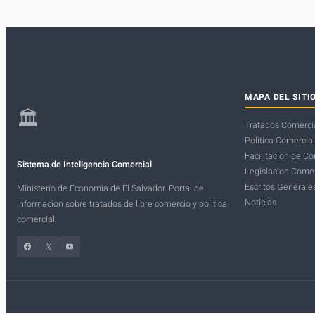
MAPA DEL SITI
🏛
Tratados Comerci
Politica Comercial
Facilitacion de C
Sistema de Inteligencia Comercial
Legislacion Comer
Escritos Generale
Ministerio de Economia de El Salvador. Portal de
Noticias
informacion sobre tratados de libre comercio y politica
comercial.
Facebook
X
YouTube