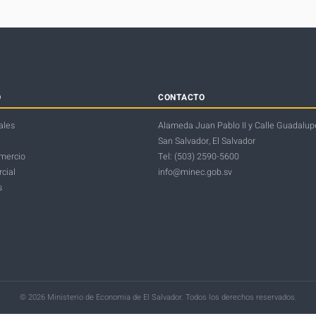
O
CONTACTO
ales
Alameda Juan Pablo II y Calle Guadalupe
San Salvador, El Salvador
omercio
Tel: (503) 2590-5600
cial
info@minec.gob.sv
s
© 2026 Ministerio de Economia de El Salvador. Todos los derechos reservados.