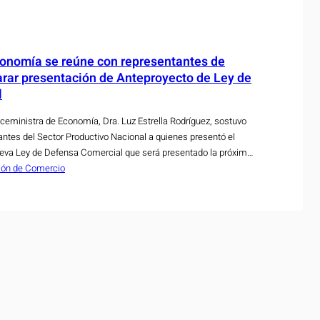
conomía se reúne con representantes de
arar presentación de Anteproyecto de Ley de
l
eministra de Economía, Dra. Luz Estrella Rodríguez, sostuvo
antes del Sector Productivo Nacional a quienes presentó el
nueva Ley de Defensa Comercial que será presentado la próxima
egislativa. La Ley de Defensa Comercial pretende proteger a
ción de Comercio
tra las…