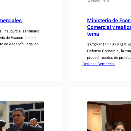
·
4 enero, 2018
merciales
Ministerio de Econ
Comercial y realiz
, inauguró el seminario
tema
rio de Economía con el
ro de Asesoría Legal en
17/02/2016 02:37 PM El Mi
mos años se han logrado
Defensa Comercial, la cua
procedimientos de protecc
Defensa Comercial
entrada masiva de importa
nuevo instrumento legal…