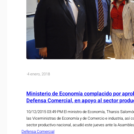
·
4 enero, 2018
Ministerio de Economía complacido por apro
Defensa Comercial, en apoyo al sector produ
10/12/2015 03:49 PM El ministro de Economía, Tharsis Salom
las Viceministras de Economía y de Comercio e industria, así 
sector productivo nacional, acudió este jueves ante la Asamblea
Defensa Comercial
respaldar y agradecer a los diputados la aprobación, por unanim