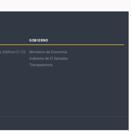
GOBIERNO
, Edificio C1-C2
Ministerio de Economia
Gobierno de El Salvador
Transparencia