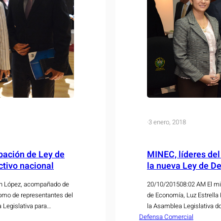
·
3 enero, 2018
bación de Ley de
MINEC, líderes del
ctivo nacional
la nueva Ley de D
ón López, acompañado de
20/10/201508:02 AM El min
como de representantes del
de Economía, Luz Estrella
 Legislativa para
la Asamblea Legislativa do
idad, de la nueva Ley de
Defensa Comercial
Comercial. Junto a ellos t