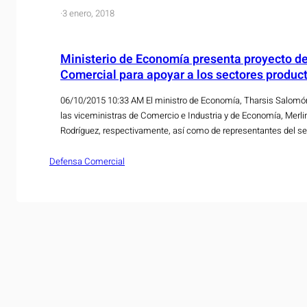
·
3 enero, 2018
Ministerio de Economía presenta proyecto de
Comercial para apoyar a los sectores produc
06/10/2015 10:33 AM El ministro de Economía, Tharsis Salo
las viceministras de Comercio e Industria y de Economía, Merlin
Rodríguez, respectivamente, así como de representantes del sec
martes 6 de octubre ante la Asamblea Legislativa la iniciativa pa
Defensa…
Defensa Comercial