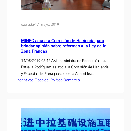
ezelada
·
17 mayo, 2019
MINEC acude a Comisión de Hacienda para
brindar opinión sobre reformas a la Ley de la
Zona Francas
14/05/2019 08:42 AM La ministra de Economía, Luz
Estrella Rodríguez, asistió a la Comisión de Hacienda
y Especial del Presupuesto de la Asamblea
Incentivos Fiscales
Legislativa, para brindar posición de esta cartera de
, 
Política Comercial
Estado sobre las iniciativas de reformas a Ley de
Zonas Francas Industriales y de Comercialización; y
Ley de Servicios Internacionales. Durante su
intervención, la…