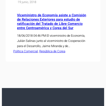
·
19 junio, 2018
Viceministro de Economía asiste a Comisión
de Relaciones Exteriores para estudio de
ratificación del Tratado de Libre Comercio
entre Centroamérica y Corea del Sur
18/06/2018 04:46 PM El viceministro de Economía,
Julián Salinas junto al viceministro de Cooperación
para el Desarrollo, Jaime Miranda y de
Política Comercial
representantes del sector privado salvadoreño,
, 
República de Corea
asistieron hoy a la Comisión de Relaciones Exteriores
de la Asamblea Legislativa; como parte del proceso
que esta comisión sigue para la ratificación del
Tratado de Libre Comercio entre…