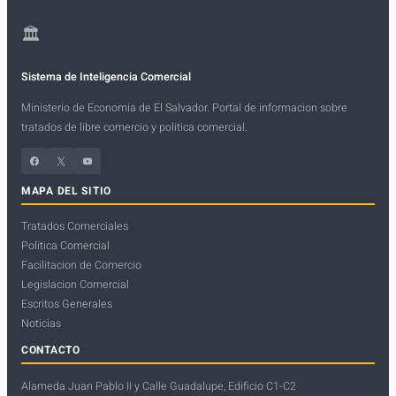
🏛
Sistema de Inteligencia Comercial
Ministerio de Economia de El Salvador. Portal de informacion sobre
tratados de libre comercio y politica comercial.
Facebook
X
YouTube
MAPA DEL SITIO
Tratados Comerciales
Politica Comercial
Facilitacion de Comercio
Legislacion Comercial
Escritos Generales
Noticias
CONTACTO
Alameda Juan Pablo II y Calle Guadalupe, Edificio C1-C2