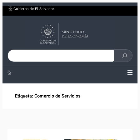
Saltar
Gobierno de El Salvador
al
contenido
Buscar
en
☰
el
sitio
Etiqueta:
Comercio de Servicios