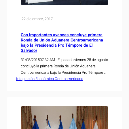
·
22 diciembre, 2017
Con importantes avances concluye primera
Ronda de Unión Aduanera Centroamericana
bajo la Presidencia Pro Témpore de El
Salvador
31/08/201507:32 AM El pasado viernes 28 de agosto
concluyó la primera Ronda de Unión Aduanera
Centroamericana bajo la Presidencia Pro Témpore de
Integración Económica Centroamericana
El Salvador, en la cual se alcanzaron avances
significativos anunció la viceministra de Economía,
Dra. Luz Estrella Rodríguez. La viceministra Rodríguez
mostró su satisfacción por los resultados
alcanzados, entre los cuales destacó…