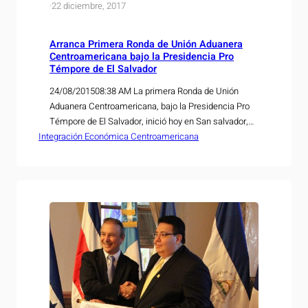
·
22 diciembre, 2017
Arranca Primera Ronda de Unión Aduanera
Centroamericana bajo la Presidencia Pro
Témpore de El Salvador
24/08/201508:38 AM La primera Ronda de Unión
Aduanera Centroamericana, bajo la Presidencia Pro
Témpore de El Salvador, inició hoy en San salvador,
Integración Económica Centroamericana
como parte de la función coordinadora regional que
ostenta el país desde el 1º de julio hasta el 31 de
diciembre del presente año. Este encuentro reúne a
más de cien funcionarios de…