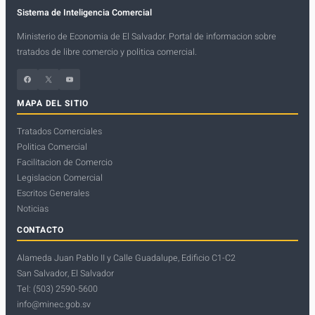
Sistema de Inteligencia Comercial
Ministerio de Economia de El Salvador. Portal de informacion sobre
tratados de libre comercio y politica comercial.
Facebook
X
YouTube
MAPA DEL SITIO
Tratados Comerciales
Politica Comercial
Facilitacion de Comercio
Legislacion Comercial
Escritos Generales
Noticias
CONTACTO
Alameda Juan Pablo II y Calle Guadalupe, Edificio C1-C2
San Salvador, El Salvador
Tel: (503) 2590-5600
info@minec.gob.sv