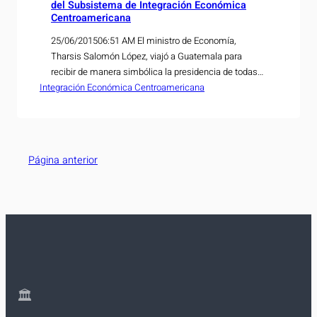
del Subsistema de Integración Económica
Centroamericana
25/06/201506:51 AM El ministro de Economía,
Tharsis Salomón López, viajó a Guatemala para
recibir de manera simbólica la presidencia de todas
Integración Económica Centroamericana
las instancias regionales derivadas de la plataforma
de integración; entre ellas, la jefatura del Consejo de
Ministros de Integración Económica de
Centroamérica (COMIECO). El funcionario está
acompañado por la viceministra de Economía, Dra.
Página anterior
Luz…
🏛