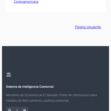
Centroamericana
aplaza para el 7 de mayo de 2019, con el fin de lograr
una implementación exitosa. El acuerdo se alcanzó
en ciudad de Guatemala durante una reunión a…
Página siguiente
🏛
Sistema de Inteligencia Comercial
Ministerio de Economia de El Salvador. Portal de informacion sobre
tratados de libre comercio y politica comercial.
Facebook
X
YouTube