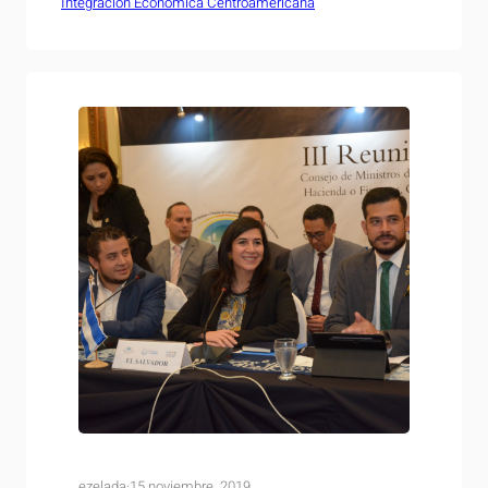
Integración Económica Centroamericana
Ministros de Integración Económica (COMIECO) al
documento de la política regional de la Micro,
Pequeña y Mediana Empresa (MIPYME), evento
realizado por el Centro para la Promoción de la Micro
y Pequeña Empresa…
ezelada
·
15 noviembre, 2019