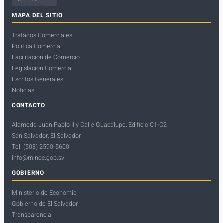
MAPA DEL SITIO
Tratados Comerciales
Politica Comercial
Facilitacion de Comercio
Legislacion Comercial
Escritos Generales
Noticias
CONTACTO
Alameda Juan Pablo II y Calle Guadalupe, Edificio C1-C2
San Salvador, El Salvador
Tel: (503) 2590-5600
info@minec.gob.sv
GOBIERNO
Ministerio de Economia
Gobierno de El Salvador
Transparencia