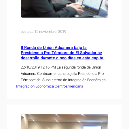
ezelada
·
15 noviembre, 2019
II Ronda de Unión Aduanera bajo la
Presidencia Pro Témpore de El Salvador se
desarrolla durante cinco días en esta capital
22/10/2019 12:16 PM La segunda ronda de Unión
Aduanera Centroamericana bajo la Presidencia Pro
Témpore del Subsistema de Integración Económica
Integración Económica Centroamericana
que ejerce nuestro país durante el presente
semestre, se inauguró este lunes en San Salvador y
se desarrollará durante 5 días con la presencia de
altos funcionarios de la región. En esta ronda
sesionará el…