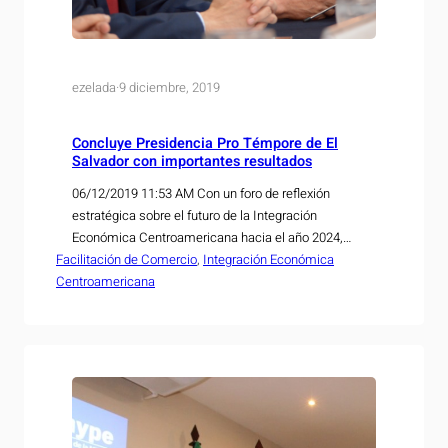
ezelada
·
9 diciembre, 2019
Concluye Presidencia Pro Témpore de El
Salvador con importantes resultados
06/12/2019 11:53 AM Con un foro de reflexión
estratégica sobre el futuro de la Integración
Económica Centroamericana hacia el año 2024,
Facilitación de Comercio
realizado este 6 de diciembre, concluyó la
, 
Integración Económica
Centroamericana
Presidencia Pro Témpore de El Salvador del
Subsistema de Integración Económica, la cual fue
ejercida durante el segundo semestre del presente
año. La reunión fue presidida por…