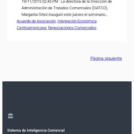
19/11/2015 02:45 PM La directora de la Dirección de
Administración de Tratados Comerciales (DATCO),
Margarita Ortez inauguró este jueves el seminario
Acuerdo de Asociación
“Mecanismo de Reembolso de los Derechos
, 
Integración Económica
Centroamericana
Arancelarios a la Importación (DAI)”, en el marco del
, 
Negociaciones Comerciales
Acuerdo de Asociación entre Centroamérica y Unión
Europea (ADA). El evento estuvo dirigido a
representantes de los sectores…
Página siguiente
🏛
Sistema de Inteligencia Comercial