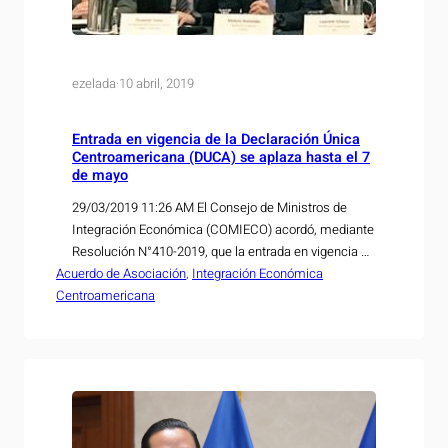
ezelada
·
10 abril, 2019
Entrada en vigencia de la Declaración Única
Centroamericana (DUCA) se aplaza hasta el 7
de mayo
29/03/2019 11:26 AM El Consejo de Ministros de
Integración Económica (COMIECO) acordó, mediante
Resolución N°410-2019, que la entrada en vigencia de
Acuerdo de Asociación
la Declaración Única Centroamericana (DUCA), se
, 
Integración Económica
Centroamericana
aplaza para el 7 de mayo de 2019, con el fin de lograr
una implementación exitosa. El acuerdo se alcanzó
en ciudad de Guatemala durante una reunión a…