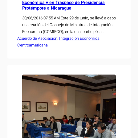
Económica y en Traspaso de Presidencia
Protémpore a Nicaragua
30/06/2016 07:55 AM Este 29 de junio, se llevó a cabo
una reunión del Consejo de Ministros de Integración
Económica (COMIECO), en la cual participó la
Acuerdo de Asociación
Viceministra de Economía, Dra. Luz Estrella
, 
Integración Económica
Centroamericana
Rodríguez. La relevancia de esta reunión radica en el
hecho que se presentaron los avances obtenidos en
materia de integración económica durante los…