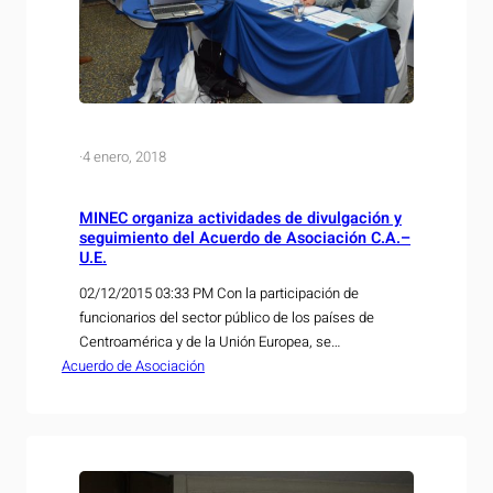
·
4 enero, 2018
MINEC organiza actividades de divulgación y
seguimiento del Acuerdo de Asociación C.A.–
U.E.
02/12/2015 03:33 PM Con la participación de
funcionarios del sector público de los países de
Centroamérica y de la Unión Europea, se
Acuerdo de Asociación
desarrollaron los días 2 y 3 de diciembre, el taller
regional sobre Origen y Procedimientos Aduaneros,
así como la primera reunión entre los responsables
de dar seguimiento a los compromisos sobre
compras de…