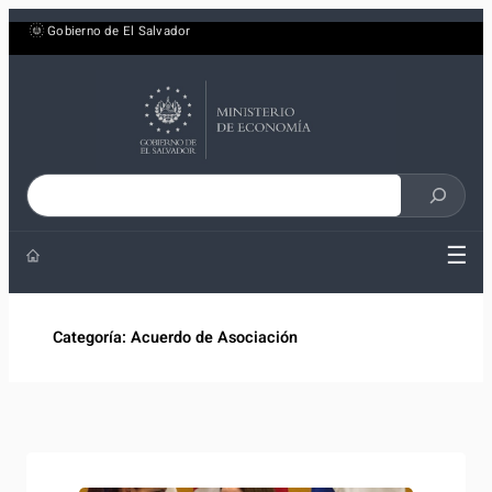
Saltar
Gobierno de El Salvador
al
contenido
Buscar
en
☰
el
sitio
Categoría:
Acuerdo de Asociación