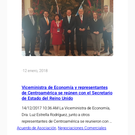
·
12 enero, 2018
Viceministra de Economía y representantes
de Centroamérica se reúnen con el Secretario
de Estado del Reino Unido
14/12/2017 10:36 AM La Viceministra de Economía,
Dra. Luz Estrella Rodríguez, junto a otros
representantes de Centroamérica se reunieron con el
Acuerdo de Asociación
Secretario de Estado del Reino Unido, Liam Fox, para
, 
Negociaciones Comerciales
discutir sobre el inicio de las negociaciones para