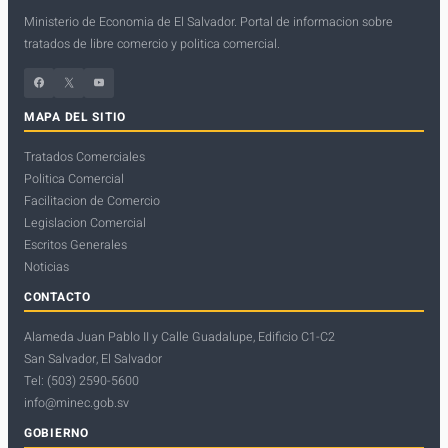
Ministerio de Economia de El Salvador. Portal de informacion sobre
tratados de libre comercio y politica comercial.
Facebook
X
YouTube
MAPA DEL SITIO
Tratados Comerciales
Politica Comercial
Facilitacion de Comercio
Legislacion Comercial
Escritos Generales
Noticias
CONTACTO
Alameda Juan Pablo II y Calle Guadalupe, Edificio C1-C2
San Salvador, El Salvador
Tel: (503) 2590-5600
info@minec.gob.sv
GOBIERNO