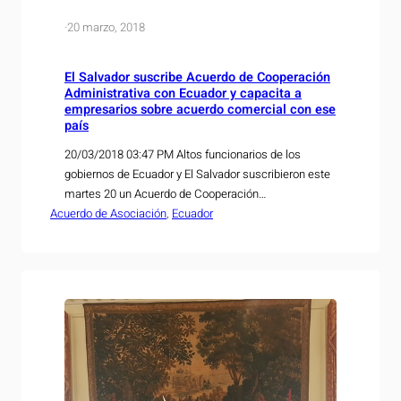
·
20 marzo, 2018
El Salvador suscribe Acuerdo de Cooperación
Administrativa con Ecuador y capacita a
empresarios sobre acuerdo comercial con ese
país
20/03/2018 03:47 PM Altos funcionarios de los
gobiernos de Ecuador y El Salvador suscribieron este
martes 20 un Acuerdo de Cooperación
Acuerdo de Asociación
Administrativa, a fin de aprovechar los Acuerdos que
, 
Ecuador
tanto Ecuador como Centroamérica tienen con la
Unión Europea. El Ministro de Economía de El
Salvador, Tharsis Salomón López, y el Viceministro
de Negociaciones, Integración y…