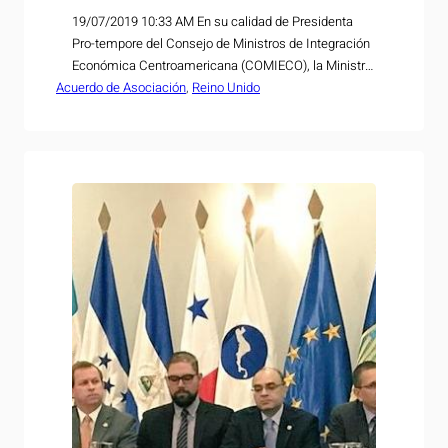
19/07/2019 10:33 AM En su calidad de Presidenta
Pro-tempore del Consejo de Ministros de Integración
Económica Centroamericana (COMIECO), la Ministra
Acuerdo de Asociación
de Economía, María Luisa Hayem Brevé, firmó con
, 
Reino Unido
sus homólogos de la región y con el embajador del
Reino Unido en Costa Rica, concurrente para
Nicaragua, Ross Denny, un acuerdo por medio del
cual se…