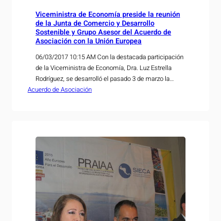
Viceministra de Economía preside la reunión
de la Junta de Comercio y Desarrollo
Sostenible y Grupo Asesor del Acuerdo de
Asociación con la Unión Europea
06/03/2017 10:15 AM Con la destacada participación
de la Viceministra de Economía, Dra. Luz Estrella
Rodríguez, se desarrolló el pasado 3 de marzo la
Acuerdo de Asociación
Primera Reunión entre los representantes que
conforman la Junta de Comercio y Desarrollo
Sostenible y el Grupo Asesor de El Salvador,
instancias creadas por el Acuerdo de Asociación
vigente con la…