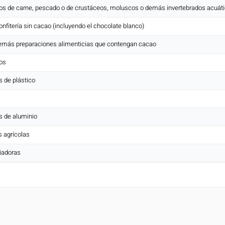
ugos de carne, pescado o de crustáceos, moluscos o demás invertebrados acuát
onfitería sin cacao (incluyendo el chocolate blanco)
demás preparaciones alimenticias que contengan cacao
os
 de plástico
s de aluminio
 agrícolas
iadoras