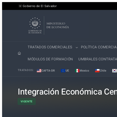
Saltar
Gobierno de El Salvador
al
contenido
TRATADOS COMERCIALES
POLÍTICA COMERCIA
MÓDULOS DE FORMACIÓN
UMBRALES CONTRATA
TRATADOS:
CAFTA-DR
UE
Mexico
Chile
Integración Económica Ce
VIGENTE