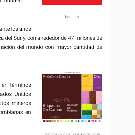
l mundial.
bandera
rante los años
ca del Sur y, con alrededor de 47 millones de
ra nación del mundo con mayor cantidad de
 en términos
tados Unidos
ctos mineros
olombianas en
Composición de las exportaciones