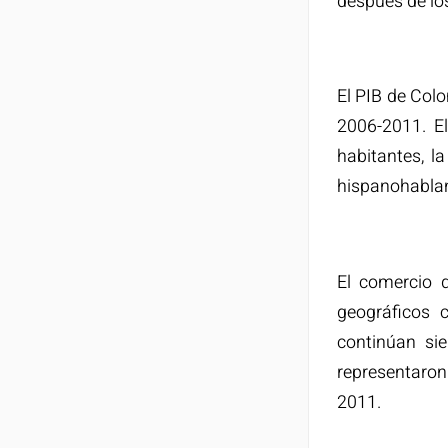
después de los
El PIB de Colo
2006-2011. El 
habitantes, l
hispanohablan
El comercio 
geográficos 
continúan si
representaro
2011.