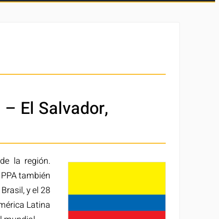
– El Salvador,
e la región.
I PPA también
rasil, y el 28
mérica Latina