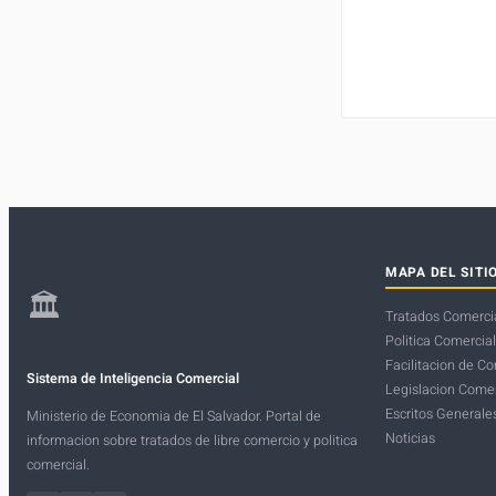
MAPA DEL SITI
🏛
Tratados Comerci
Politica Comercial
Facilitacion de C
Sistema de Inteligencia Comercial
Legislacion Comer
Escritos Generale
Ministerio de Economia de El Salvador. Portal de
Noticias
informacion sobre tratados de libre comercio y politica
comercial.