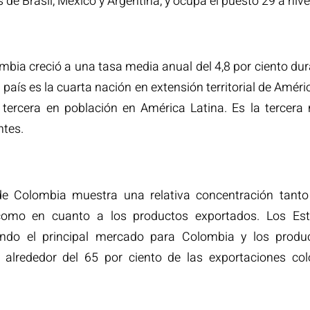
 de Brasil, México y Argentina, y ocupa el puesto 29 a nive
mbia creció a una tasa media anual del 4,8 por ciento du
país es la cuarta nación en extensión territorial de Améri
a tercera en población en América Latina. Es la terce
tes.
de Colombia muestra una relativa concentración tanto
como en cuanto a los productos exportados. Los Es
endo el principal mercado para Colombia y los produ
n alrededor del 65 por ciento de las exportaciones c