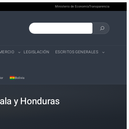
Ministerio de Economía
Transparencia
Buscar
en
el
OMERCIO
LEGISLACIÓN
ESCRITOS GENERALES
sitio
or
Bolivia
mala y Honduras