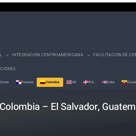
L
INTEGRACIÓN CENTROAMERICANA
FACILITACIÓN DE C
CIONES
Corea
Panama
Colombia
UK
R.D.
Cuba
Ecuad
 Colombia – El Salvador, Guate