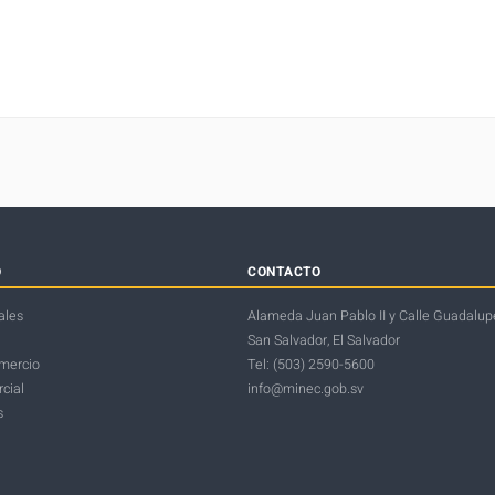
O
CONTACTO
ales
Alameda Juan Pablo II y Calle Guadalupe
San Salvador, El Salvador
omercio
Tel: (503) 2590-5600
cial
info@minec.gob.sv
s