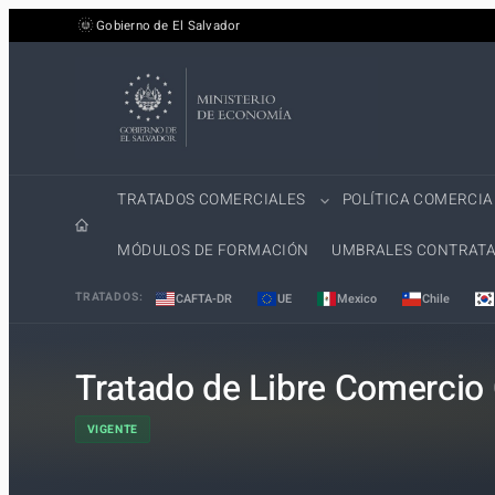
Saltar
Gobierno de El Salvador
al
contenido
TRATADOS COMERCIALES
POLÍTICA COMERCIA
MÓDULOS DE FORMACIÓN
UMBRALES CONTRATA
TRATADOS:
CAFTA-DR
UE
Mexico
Chile
Tratado de Libre Comercio
VIGENTE