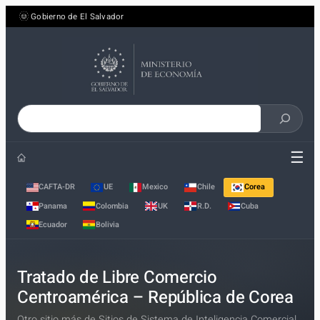
Saltar
Gobierno de El Salvador
al
contenido
Buscar
en
☰
el
sitio
CAFTA-DR
UE
Mexico
Chile
Corea
Panama
Colombia
UK
R.D.
Cuba
Ecuador
Bolivia
Tratado de Libre Comercio
Centroamérica – República de Corea
Otro sitio más de Sitios de Sistema de Inteligencia Comercial