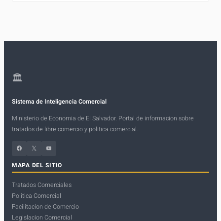
🏛
Sistema de Inteligencia Comercial
Ministerio de Economia de El Salvador. Portal de informacion sobre
tratados de libre comercio y politica comercial.
Facebook
X
YouTube
MAPA DEL SITIO
Tratados Comerciales
Politica Comercial
Facilitacion de Comercio
Legislacion Comercial