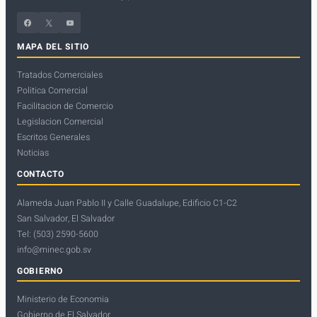
Facebook
X
YouTube
MAPA DEL SITIO
Tratados Comerciales
Politica Comercial
Facilitacion de Comercio
Legislacion Comercial
Escritos Generales
Noticias
CONTACTO
Alameda Juan Pablo II y Calle Guadalupe, Edificio C1-C2
San Salvador, El Salvador
Tel: (503) 2590-5600
info@minec.gob.sv
GOBIERNO
Ministerio de Economia
Gobierno de El Salvador