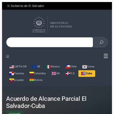
Saltar
Gobierno de El Salvador
al
contenido
Buscar
en
☰
el
sitio
CAFTA-DR
UE
Mexico
Chile
Corea
Panama
Colombia
UK
R.D.
Cuba
Ecuador
Bolivia
Acuerdo de Alcance Parcial El
Salvador-Cuba