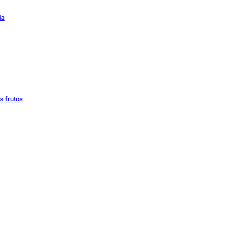
ía
os frutos