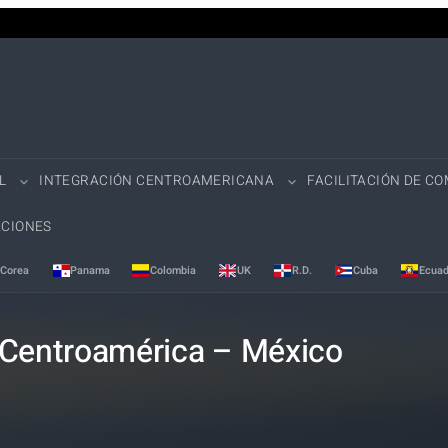
L
INTEGRACIÓN CENTROAMERICANA
FACILITACIÓN DE C
CIONES
Corea
Panama
Colombia
UK
R.D.
Cuba
Ecuad
 Centroamérica – México