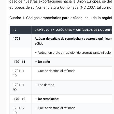
caso de nuestras exportaciones hacia la Unión Europea, se deb
europeos de su Nomenclatura Combinada (NC 2007, tal como a
Cuadro 1. Códigos arancelarios para azúcar, incluida la orgáni
17
CAPÍTULO 17- AZÚCARES Y ARTÍCULOS DE LA CONFIT
1701
Azúcar de caña o de remolacha y sacarosa químicamen
sólido
– Azúcar en bruto sin adición de aromatizante ni colora
1701 11
— De caña
1701 11
— Que se destine al refinado
10
1701 11
— Los demás
90
1701 12
— De remolacha:
1701 12
— Que se destine al refinado
10