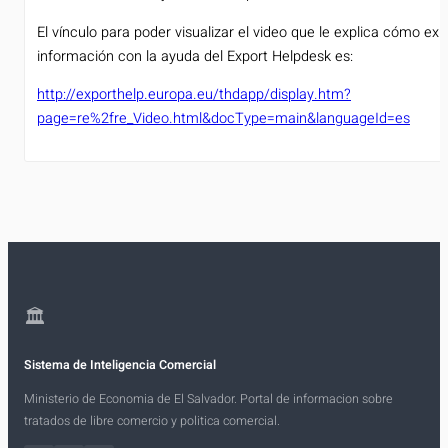
El vínculo para poder visualizar el video que le explica cómo ex
información con la ayuda del Export Helpdesk es:
http://exporthelp.europa.eu/thdapp/display.htm?
page=re%2fre_Video.html&docType=main&languageId=es
🏛
Sistema de Inteligencia Comercial
Ministerio de Economia de El Salvador. Portal de informacion sobre
tratados de libre comercio y politica comercial.