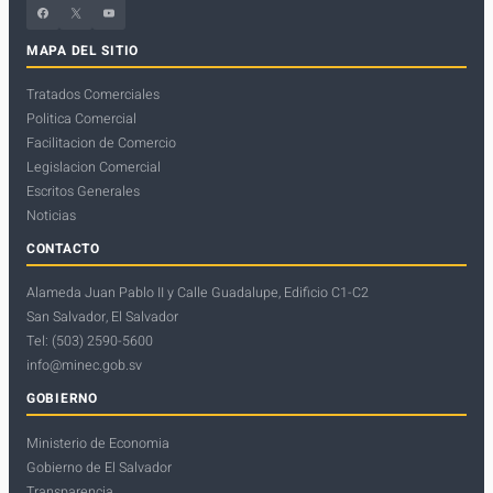
Facebook
X
YouTube
MAPA DEL SITIO
Tratados Comerciales
Politica Comercial
Facilitacion de Comercio
Legislacion Comercial
Escritos Generales
Noticias
CONTACTO
Alameda Juan Pablo II y Calle Guadalupe, Edificio C1-C2
San Salvador, El Salvador
Tel: (503) 2590-5600
info@minec.gob.sv
GOBIERNO
Ministerio de Economia
Gobierno de El Salvador
Transparencia