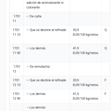
adición de aromatizante ni
colorante:
1701
— De caña
11
1701
— Que se destine al refinado
33,9
Q
11 10
EUR/100 kg/netos
1701
— Los demás
41,9
Q
11 90
EUR/100 kg/netos
1701
— De remolacha:
12
1701
— Que se destine al refinado
33,9
F
12 10
EUR/100 kg/netos
1701
— Los demás
41,9
F
12 90
EUR/100 kg/netos
– Los demás: