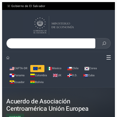
Saltar
Gobierno de El Salvador
al
contenido
Buscar
en
☰
el
sitio
CAFTA-DR
UE
Mexico
Chile
Corea
Panama
Colombia
UK
R.D.
Cuba
Ecuador
Bolivia
Acuerdo de Asociación
Centroamérica Unión Europea