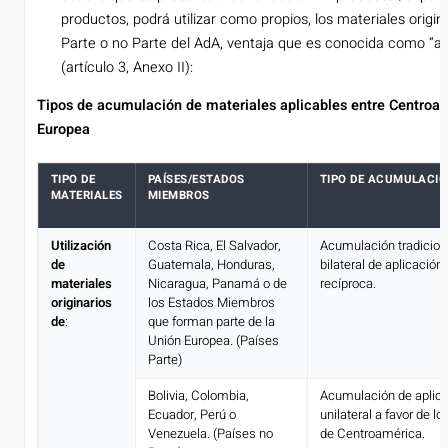
productos, podrá utilizar como propios, los materiales origin
Parte o no Parte del AdA, ventaja que es conocida como “a
(artículo 3, Anexo II):
Tipos de acumulación de materiales aplicables entre Centroam
Europea
TIPO DE
PAÍSES/ESTADOS
TIPO DE ACUMULACI
MATERIALES
MIEMBROS
Utilización
Costa Rica, El Salvador,
Acumulación tradicion
de
Guatemala, Honduras,
bilateral de aplicación
materiales
Nicaragua, Panamá o de
recíproca.
originarios
los Estados Miembros
de
:
que forman parte de la
Unión Europea. (Países
Parte)
Bolivia, Colombia,
Acumulación de aplic
Ecuador, Perú o
unilateral a favor de l
Venezuela. (Países no
de Centroamérica.