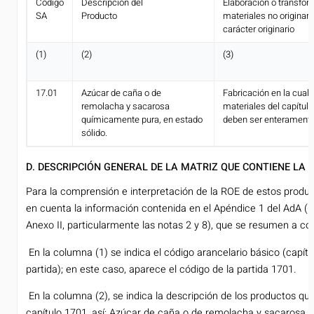
Código
Descripción del
Elaboración o transfor
SA
Producto
materiales no originari
carácter originario
(1)
(2)
(3)
17.01
Azúcar de caña o de
Fabricación en la cual 
remolacha y sacarosa
materiales del capítulo
químicamente pura, en estado
deben ser enteramente
sólido.
D. DESCRIPCIÓN GENERAL DE LA MATRIZ QUE CONTIENE LA R
Para la comprensión e interpretación de la ROE de estos produ
en cuenta la información contenida en el Apéndice 1 del AdA (N
Anexo II, particularmente las notas 2 y 8), que se resumen a co
­ En la columna (1) se indica el código arancelario básico (capítu
partida); en este caso, aparece el código de la partida 1701.
­ En la columna (2), se indica la descripción de los productos que
capítulo 1701, así: Azúcar de caña o de remolacha y sacarosa 