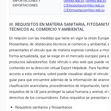
IMPORTACIONES Y
centrex.gob.sv
;
centrex.gob.sv
;
EXPORTACIONES
CIEXexportacion@bcr.gob.sv
;
CIEXimportacion@bcr.gob.sv
III. REQUISITOS EN MATERIA SANITARIA, FITOSANIT
TÉCNICOS AL COMERCIO Y AMBIENTAL
En relación con las medidas que tiene en vigor la Unión Europea,
fitosanitaria, de obstáculos técnicos al comercio y ambiental, 
presentarles el vínculo que de manera expresa conduce a mostra
forma actualizada, que se exige en el mercado europeo para el 
productos salvadoreños. Este vínculo o sitio web que puede visit
contenido en la dirección virtual Export Helpdesk. Para facilita
acceso a esta ventana, usted puede visualizar abajo el vínculo d
guiar para que encuentre además de la información de arancele
clasificación arancelaria, procedimientos de importación, tamb
requisitos de la UE para proteger la salud humana y animal, el 
derechos de los consumidores. Estos requisitos se presentan en 
Requisitos sanitarios y fitosanitarios