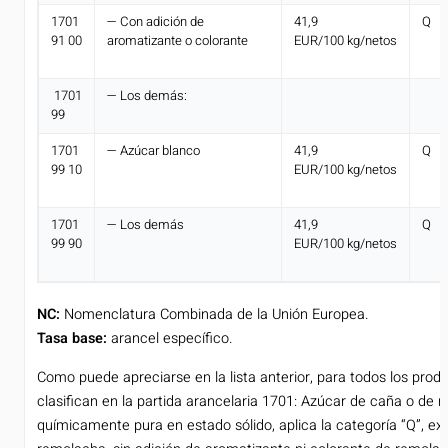
1701
— Con adición de
41,9
Q
91 00
aromatizante o colorante
EUR/100 kg/netos
1701
— Los demás:
99
1701
— Azúcar blanco
41,9
Q
99 10
EUR/100 kg/netos
1701
— Los demás
41,9
Q
99 90
EUR/100 kg/netos
NC:
Nomenclatura Combinada de la Unión Europea.
Tasa base:
arancel específico.
Como puede apreciarse en la lista anterior, para todos los produ
clasifican en la partida arancelaria 1701: Azúcar de caña o de
químicamente pura en estado sólido, aplica la categoría “Q”, ex