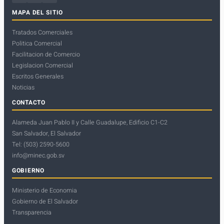
MAPA DEL SITIO
Tratados Comerciales
Politica Comercial
Facilitacion de Comercio
Legislacion Comercial
Escritos Generales
Noticias
CONTACTO
Alameda Juan Pablo II y Calle Guadalupe, Edificio C1-C2
San Salvador, El Salvador
Tel: (503) 2590-5600
info@minec.gob.sv
GOBIERNO
Ministerio de Economia
Gobierno de El Salvador
Transparencia