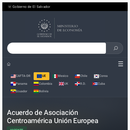
Saltar
Gobierno de El Salvador
al
contenido
Buscar
en
☰
el
sitio
CAFTA-DR
UE
Mexico
Chile
Corea
Panama
Colombia
UK
R.D.
Cuba
Ecuador
Bolivia
Acuerdo de Asociación
Centroamérica Unión Europea