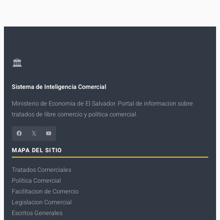
🏛
Sistema de Inteligencia Comercial
Ministerio de Economia de El Salvador. Portal de informacion sobre
tratados de libre comercio y politica comercial.
Facebook
X
YouTube
MAPA DEL SITIO
Tratados Comerciales
Politica Comercial
Facilitacion de Comercio
Legislacion Comercial
Escritos Generales