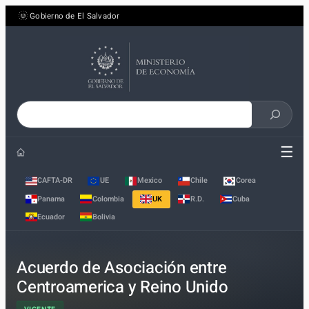
Saltar
Gobierno de El Salvador
al
contenido
Buscar
en
☰
el
sitio
CAFTA-DR
UE
Mexico
Chile
Corea
Panama
Colombia
UK
R.D.
Cuba
Ecuador
Bolivia
Acuerdo de Asociación entre
Centroamerica y Reino Unido