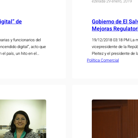
ezelada
·
29 enero, 2019
gital” de
Gobierno de El Sal
Mejoras Regulator
arias y funcionarios del
19/12/2018 03:18 PM La min
ncendido digital”, acto que
vicepresidente de la Repúb
 el país, un hito en el
Pleitez y el presidente de
icativamente en este
Política Comercial
Cardenal, presentaron la 
clima de inversiones…