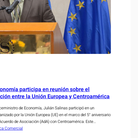
onomía participa en reunión sobre el
ción entre la Unión Europea y Centroamérica
ceministro de Economía, Julián Salinas participó en un
nizado por la Unión Europea (UE) en el marco del 5° aniversario
Acuerdo de Asociación (AdA) con Centroamérica. Este
y superar los desafíos que presenta el aprovechamiento de este
ica Comercial
 Salvador.…