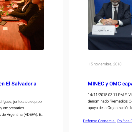
·
15 noviembre, 2018
n El Salvador a
MINEC y OMC capa
14/11/2018 03:11 PM El Vi
denominado “Remedios Come
ríguez, junto a su equipo
apoyo de la Organización 
n y empresarios
Asuntos de la OMC. Según e
 de Argentina (ADEFA). El
importantes avances…
las oportunidades de
Defensa Comercial
, 
Política