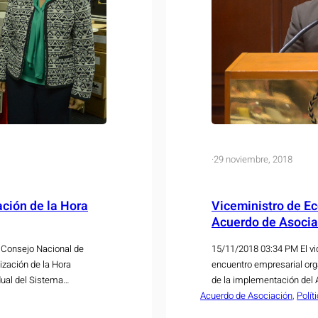
·
29 noviembre, 2018
ación de la Hora
Viceministro de Ec
Acuerdo de Asocia
 Consejo Nacional de
15/11/2018 03:34 PM El vi
nización de la Hora
encuentro empresarial orga
dual del Sistema
de la implementación del 
 una hora referenciada y
Acuerdo de Asociación
encuentro busca analizar 
, 
Polít
acuerdo comercial para El