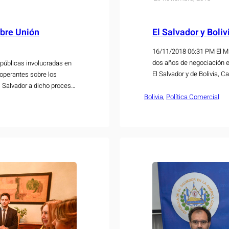
obre Unión
El Salvador y Boli
16/11/2018 06:31 PM El Mi
dos años de negociación e
 públicas involucradas en
El Salvador y de Bolivia, 
ooperantes sobre los
la ciudad de Antigua Guat
l Salvador a dicho proceso.
de las 7…
Bolivia
, 
Política Comercial