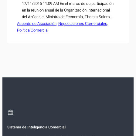
17/11/2015 11:09 AM En el marco de su participación
en la reunión anual de la Organización Internacional
del Azúcar, el Ministro de Economía, Tharsis Salomón
Acuerdo de Asociación
López, sostuvo este martes un encuentro de trabajo
, 
Negociaciones Comerciales
, 
Política Comercial
con altas representantes del gobierno salvadoreño en
Inglaterra. El encuentro se llevó a cabo en la sede de
la embajada de El…
🏛
Sistema de Inteligencia Comercial