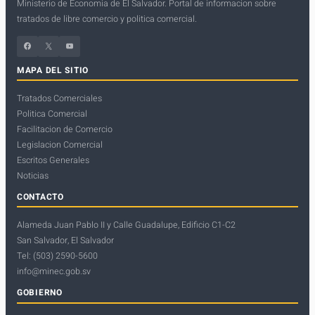
Ministerio de Economia de El Salvador. Portal de informacion sobre
tratados de libre comercio y politica comercial.
Facebook
X
YouTube
MAPA DEL SITIO
Tratados Comerciales
Politica Comercial
Facilitacion de Comercio
Legislacion Comercial
Escritos Generales
Noticias
CONTACTO
Alameda Juan Pablo II y Calle Guadalupe, Edificio C1-C2
San Salvador, El Salvador
Tel: (503) 2590-5600
info@minec.gob.sv
GOBIERNO