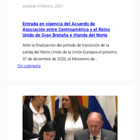
ezelada
·
4 febrero, 2021
Entrada en vigencia del Acuerdo de
Asociación entre Centroamérica y el Reino
Unido de Gran Bretaña e Irlanda del Norte
Ante la finalización del período de transición de la
salida del Reino Unido de la Unión Europea el próximo
31 de diciembre de 2020, el Ministerio de
Sin categoría
Economía(MINEC)a través de la Dirección de
Administración de Tratados Comerciales(DATCO)
informa a los operadores económicos:
Centroamérica y Reino Unido han llevado a cabo
todos los procedimientos legales internos…