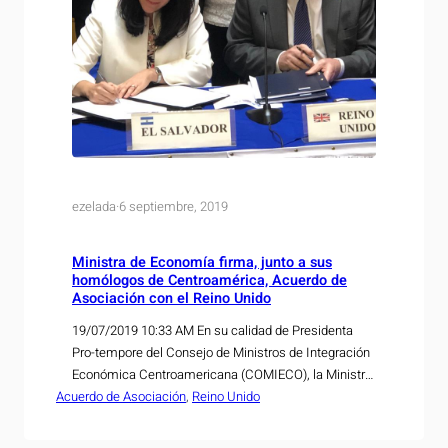
ezelada
·
6 septiembre, 2019
Ministra de Economía firma, junto a sus
homólogos de Centroamérica, Acuerdo de
Asociación con el Reino Unido
19/07/2019 10:33 AM En su calidad de Presidenta
Pro-tempore del Consejo de Ministros de Integración
Económica Centroamericana (COMIECO), la Ministra
Acuerdo de Asociación
de Economía, María Luisa Hayem Brevé, firmó con
, 
Reino Unido
sus homólogos de la región y con el embajador del
Reino Unido en Costa Rica, concurrente para