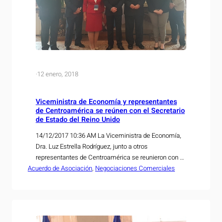
·
12 enero, 2018
Viceministra de Economía y representantes
de Centroamérica se reúnen con el Secretario
de Estado del Reino Unido
14/12/2017 10:36 AM La Viceministra de Economía,
Dra. Luz Estrella Rodríguez, junto a otros
representantes de Centroamérica se reunieron con el
Acuerdo de Asociación
Secretario de Estado del Reino Unido, Liam Fox, para
, 
Negociaciones Comerciales
discutir sobre el inicio de las negociaciones para
concretar un acuerdo comercial, tras la salida del
Reino Unido de la Unión Europea. Esta reunión se…