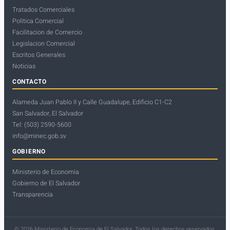
Tratados Comerciales
Politica Comercial
Facilitacion de Comercio
Legislacion Comercial
Escritos Generales
Noticias
CONTACTO
Alameda Juan Pablo II y Calle Guadalupe, Edificio C1-C2
San Salvador, El Salvador
Tel: (503) 2590-5600
info@minec.gob.sv
GOBIERNO
Ministerio de Economia
Gobierno de El Salvador
Transparencia
© 2026 Ministerio de Economia de El Salvador. Todos los derechos reservados.