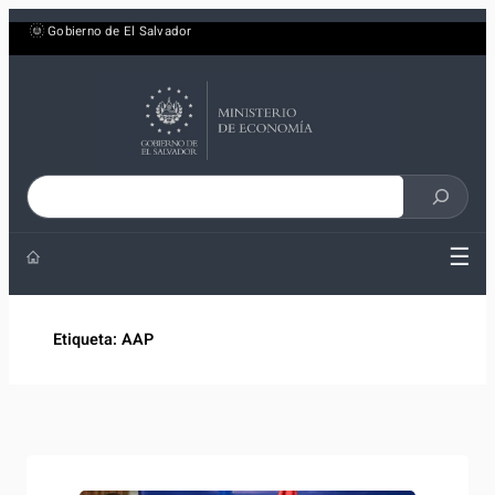
Saltar
Gobierno de El Salvador
al
contenido
Buscar
en
☰
el
sitio
Etiqueta:
AAP