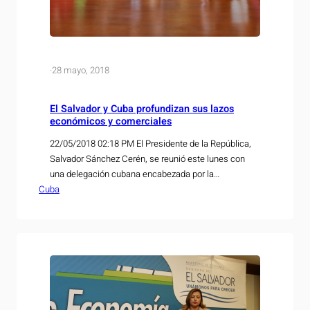
·
28 mayo, 2018
El Salvador y Cuba profundizan sus lazos
económicos y comerciales
22/05/2018 02:18 PM El Presidente de la República,
Salvador Sánchez Cerén, se reunió este lunes con
una delegación cubana encabezada por la
Cuba
viceministra de Comercio Exterior e Inversión
Extranjera del país caribeño, Ileana Núñez, durante el
cual se suscribió una hoja de ruta para incluir
productos salvadoreños y cubanos a los beneficios
arancelarios del Acuerdo…