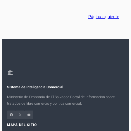
ciudad de La Paz, la funcionaria se…
Página siguiente
🏛
Sistema de Inteligencia Comercial
Ministerio de Economia de El Salvador. Portal de informacion sobre
tratados de libre comercio y politica comercial.
Facebook
X
YouTube
MAPA DEL SITIO