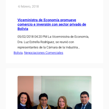
·
6 febrero, 2018
Viceministra de Economía promueve
comercio e inversión con sector privado de
Bolivia
05/02/2018 04:20 PM La Viceministra de Economía,
Dra. Luz Estrella Rodríguez, se reunió con
representantes de la Cámara de la Industria
Bolivia
Farmacéutica Boliviana (CIFABOL) y de la Cámara de
, 
Negociaciones Comerciales
Exportadores, Logística y Promoción de Inversiones
de Santa Cruz (CADEX), con quienes conversó sobre
los beneficios y oportunidades de comercio que se
derivarán de la suscripción…